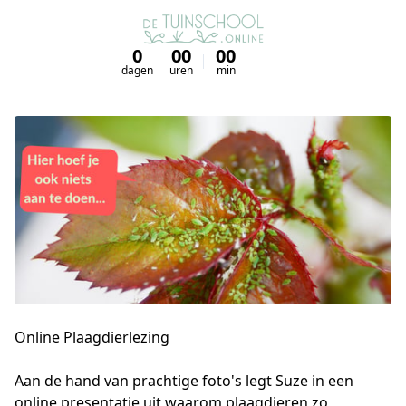
0
00
00
00
dagen
uren
min
sec
Online Plaagdierlezing
Aan de hand van prachtige foto's legt Suze in een 
online presentatie uit waarom plaagdieren zo 