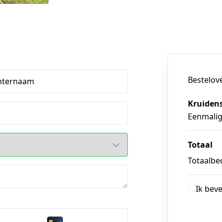
Bestelov
hternaam
Kruiden
Eenmali
Totaal
Totaalbed
Ik bev